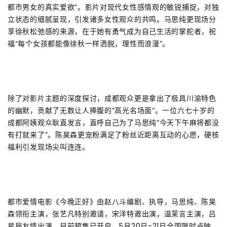
都市男女的真实爱欲”。影片对现代女性感情观的敏锐捕捉，对独
立状态的细腻呈现，引发诸多女性观众的共鸣。马思纯更现场分
享徐秋松弛感的来源，在于她有勇气成为自己生活的掌舵者，祝
福“每个女孩都能像徐秋一样洒脱，理性而浪漫”。
除了对影片主题的深度探讨，成都观众更是拿出了极具川渝特色
的幽默，贡献了无数让人捧腹的“高光名场面”。一位六七十岁的
成都阿姨观众耿直发言，直呼自己为了马思纯“今天下午麻将都没
有打就来了”。陈昊森更宠粉满足了粉丝近距离互动的心愿，硬核
福利引发现场尖叫连连。
都市爱情电影《今晚正好》由赵八斗编剧、执导，马思纯、陈昊
森领衔主演，张艺凡特别邀请，宋洋特邀出演，温茉言主演，吕
星辰友情出演，目前预售已开启，5月20日-21日全国限时点映，