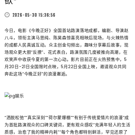
欲”
2026-05-30 15:36:56
今日，电影《今晚正好》全国首站路演落地成都，编剧、导演赵
八斗，领衔主演马思纯、陈昊森惊喜亮相映后现场，与火辣热情
的成都人民真诚互动。众主创金句频出，趣味分享幕后故事，现
场观众更大胆“反撩”、花式表白，路演氛围几度被推向高潮，在
欢笑声中收获今夏的第一次心动。影片目前正在火热预售中，5
月20日-21日全国限时点映，5月22日全国上映，邀请观众共同
奔赴这场“今晚正好”的浪漫邂逅。
“洒脱松弛”“真实深刻”“荷尔蒙爆棚”“有别于传统爱情片的浪漫”成
为首批路演观众的口碑关键词，更有观众感叹“充满年轻人的生活
质感，治愈了我的精神内耗”“每个角色都特别鲜活，罕见还原了