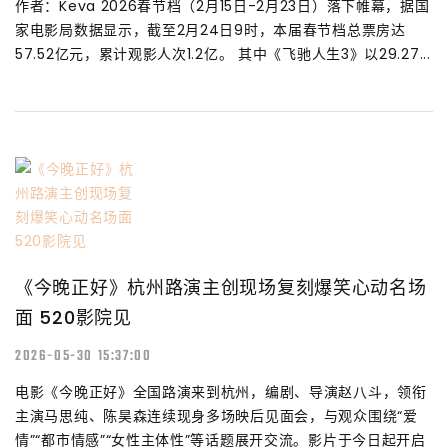
作者：Keva 2026春节档（2月15日-2月23日）落下帷幕，据国
家电影局数据显示，截至2月24日9时，本届春节档总票房达
57.52亿元，累计观影人次1.2亿。 其中《飞驰人生3》以29.27...
《今晚正好》杭州路演主创现场复刻爆笑心动名场
面 520影院见
2026-05-30 15:37:00
电影《今晚正好》全国路演来到杭州，编剧、导演赵八斗，领衔
主演马思纯、陈昊森连续现身多场映后见面会，与观众围绕“爱
情”“都市情感”“女性主体性”等话题展开交流。影片于今日起开启