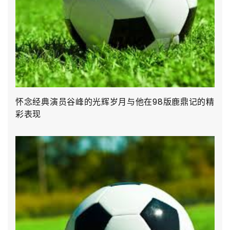
怀念经典演员谷峰的光辉岁月与他在98版鹿鼎记的精
彩表现