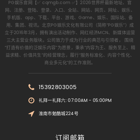
PG娱乐官网【✅ cqmgb.com ✅】2026世界杯最新地址、官
网、注册、登陆、登录、入口、全站、网站、网页、网址、娱乐、
手机版、app、下载、平台、游戏、Game、娱乐、国际站、备
用、集团、视讯。北京PG娱乐文化有限公司（简称“PG娱乐”）成
立于2016年3月，拥有演出活动制作、网红经济MCN、新媒体运营
三大主营业务版块。公司致力于成为行业的典范与引领者， 围绕
“打造有价值的泛娱乐内容”为愿景，秉承“内容为王、服务至上、精
益求精、价值共生”的经营理念，履行“服务标准化、内容个性化、
商业多元化”的工作准则。
15392803005
礼拜一礼拜六: 07:00AM - 05:00PM
淮南市勉酷城224号
订阅邮箱