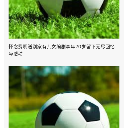
怀念费明送别家有儿女编剧享年70岁留下无尽回忆
与感动