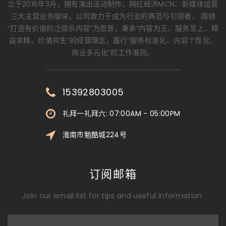
立于2016年3月，拥有演出活动制作、网红经济MCN、新媒体运营
三大主营业务版块。公司致力于成为行业的典范与引领者， 围绕
“打造有价值的泛娱乐内容”为愿景，秉承“内容为王、服务至上、精
益求精、价值共生”的经营理念，履行“服务标准化、内容个性化、
商业多元化”的工作准则。
15392803005
礼拜一礼拜六: 07:00AM - 05:00PM
淮南市勉酷城224号
订阅邮箱
Join our email list for tips and useful information.