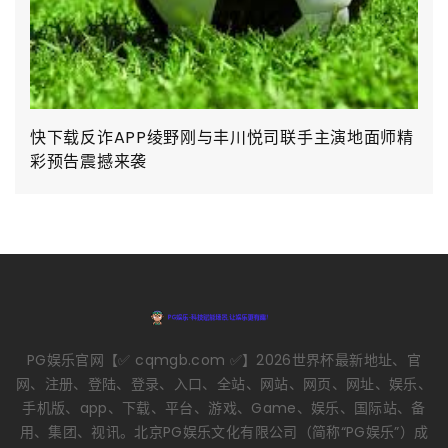
快下载反诈APP绫野刚与丰川悦司联手主演地面师精
彩预告震撼来袭
PG娱乐官网【✅ cqmgb.com ✅】2026世界杯最新地址、官
网、注册、登陆、登录、入口、全站、网站、网页、网址、娱乐、
手机版、app、下载、平台、游戏、Game、娱乐、国际站、备
用、集团、视讯。北京PG娱乐文化有限公司（简称“PG娱乐”）成