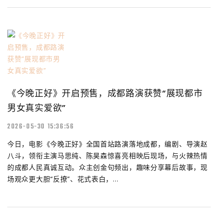
《今晚正好》开启预售，成都路演获赞“展现都市
男女真实爱欲”
2026-05-30 15:36:56
今日，电影《今晚正好》全国首站路演落地成都，编剧、导演赵
八斗，领衔主演马思纯、陈昊森惊喜亮相映后现场，与火辣热情
的成都人民真诚互动。众主创金句频出，趣味分享幕后故事，现
场观众更大胆“反撩”、花式表白，...