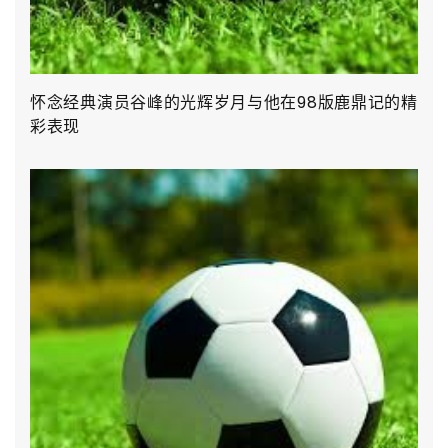
怀念经典演员谷峰的光辉岁月与他在98版鹿鼎记的精
彩表现