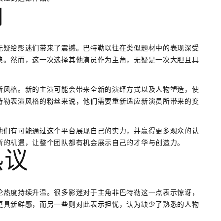
响
无疑给影迷们带来了震撼。巴特勒以往在类似题材中的表现深受
典。然而，这一次选择其他演员作为主角，无疑是一次大胆且具
新风格。新的主演可能会带来全新的演绎方式以及人物塑造，使
特勒表演风格的粉丝来说，他们需要重新适应新演员所带来的变
他们有可能通过这个平台展现自己的实力，并赢得更多观众的认
新的机遇，让整个团队都有机会展示自己的才华与创造力。
热议
论热度持续升温。很多影迷对于主角非巴特勒这一点表示惊讶，
更具新鲜感，而另一些则对此表示担忧，认为缺少了熟悉的人物