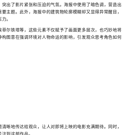
，突出了影片紧张和压迫的气氛。海报中使用了暗色调，营造出
重要主题。此外，海报中的建筑物轮廓模糊却又显得异常醒目，
压力。
埃菲尔铁塔等，这些元素不仅赋予了画面更多层次，也巧妙地将
种构图意在强调环境对人物命运的影响，引发观众思考角色如何
题清晰地传达给观众，让人对即将上映的电影充满期待。同时，
关注到这部作品。