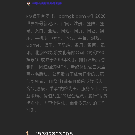
PG娱乐官网【✅ cqmgb.com ✅】2026
世界杯最新地址、官网、注册、登陆、登
录、入口、全站、网站、网页、网址、娱
乐、手机版、app、下载、平台、游戏、
Game、娱乐、国际站、备用、集团、视
讯。北京PG娱乐文化有限公司（简称“PG
娱乐”）成立于2016年3月，拥有演出活动
制作、网红经济MCN、新媒体运营三大主
营业务版块。公司致力于成为行业的典范
与引领者， 围绕“打造有价值的泛娱乐内
容”为愿景，秉承“内容为王、服务至上、精
益求精、价值共生”的经营理念，履行“服务
标准化、内容个性化、商业多元化”的工作
准则。
15392803005