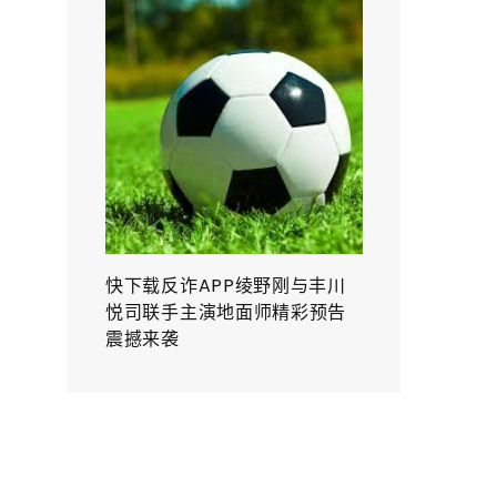
快下载反诈APP绫野刚与丰川
悦司联手主演地面师精彩预告
震撼来袭