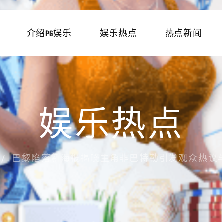
介绍PG娱乐
娱乐热点
热点新闻
娱乐热点
巴黎陷落新海报揭晓主角非巴特勒引发观众热议