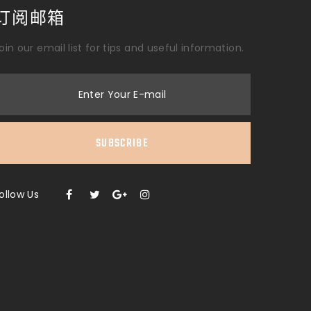
订阅邮箱
oin our email list for tips and useful information.
Enter Your E-mail
SUBSCRIBE
ollow Us